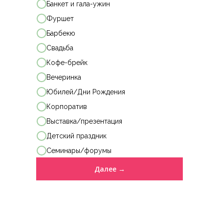
Банкет и гала-ужин
Гастрономические станции
Фуршет
Подробнее
Барбекю
Свадьба
Кофе-брейк
Вечеринка
Юбилей/Дни Рождения
Корпоратив
Декор и флористика
Выставка/презентация
Подробнее
Детский праздник
Семинары/форумы
Далее →
Подбор площадки