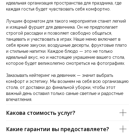
+7 (495) 152-30-03
идеальная организация пространства для праздника, где
каждая гостья будет чувствовать себя комфортно.
Карта сайта
Индивидуальный предприниматель Шестаков
Лучшим форматом для такого мероприятия станет легкий
Дмитрий Викторович
и изящный фуршет для девичника. Он не предполагает
Юридический адрес: 109369, г. Москва,
строгой рассадки и позволяет свободно общаться,
Новочеркасский бульвар, д.45, кв.105 Фактический/
Почтовый адрес: 105082, г. Москва, ул. Большая
танцевать и участвовать в играх. Наше меню включает в
Почтовая, д.18 ИНН 772345141049 / КПП 0 Лист записи
себя яркие закуски, воздушные десерты, фруктовые плато
ЕГРИП выдан Межрайонной инспекцией Федеральной
и стильные напитки. Каждое блюдо — это не только
налоговой службы №46 по г. Москве 13.02.2020г.
ОГРНИП 320774600081077 КОД по ОКВЭД 56.10
идеальный вкус, но и настоящее украшение вашего стола,
Наименование Банка получателя: Филиал
которое будет великолепно смотреться на фотографиях.
«Центральный» Банка ВТБ (ПАО) БИК 044525411 К/С
30101 810 145 250 000 41
Заказывать кейтеринг на девичник — значит выбрать
комфорт и эстетику. Мы возьмем на себя всю организацию
стола, от доставки до финальной уборки, чтобы этот
важный день оставил только самые светлые и радостные
впечатления.
Какова стоимость услуг?
Какие гарантии вы предоставляете?