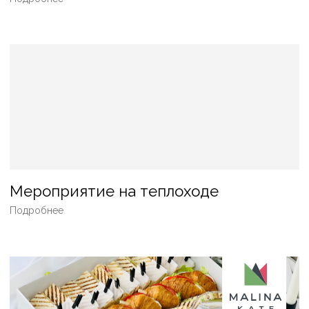
ГАЛА-УЖИН
ФУРШЕТ
СВАДЬБА
КОФЕ-БРЕЙК
БАРБЕКЮ
ПИКНИК
ВЕЧЕРИНКА
ДНИ РОЖДЕНИЯ
КОРПОРАТИВ
ВЫСТАВКА/
ПРЕЗЕНТАЦИЯ
ДЕТСКИЙ ПРАЗДНИК
СЕМИНАРЫ/ФОРУМЫ
ГАСТРОНОМИЧЕСКИЕ
СТАНЦИИ
НА ТЕПЛОХОДЕ