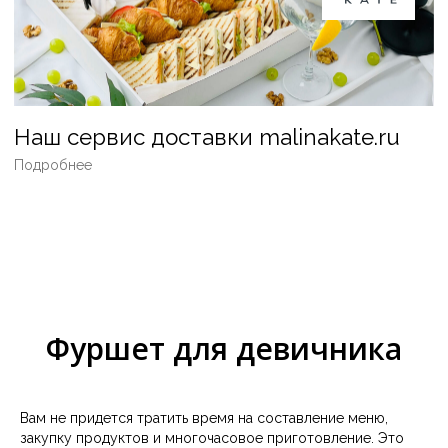
ВЕГЕТАРИАНСКИЙ
VIP
ВЫПУСКНОЙ
КОМПЛЕКСНЫЕ ОБЕДЫ
КОНФЕРЕНЦИЯ
СПОРТИВНЫЕ МЕРОПРИЯТИЯ
WELCOME-ФУРШЕТ
ЛОФТ
ДОСТАВКА В ОФИС ИЛИ ДОМОЙ
КОНТАКТЫ
О КОМПАНИИ
ОТЗЫВЫ
Фуршет для девичника
НОВОСТИ
ОПЛАТА
ОСТАВИТЬ ЗАЯВКУ
Вам не придется тратить время на составление меню,
закупку продуктов и многочасовое приготовление. Это