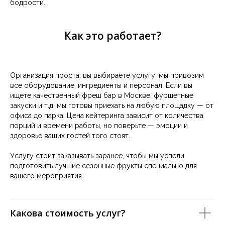
бодрости.
О КОМПАНИИ
ОТЗЫВЫ
Как это работает?
НОВОСТИ
ОПЛАТА
ОСТАВИТЬ ЗАЯВКУ
Организация проста: вы выбираете услугу, мы привозим
+7 (495) 152-30-03
все оборудование, ингредиенты и персонал. Если вы
ищете качественный фреш бар в Москве, фуршетные
Карта сайта
закуски и т.д, мы готовы приехать на любую площадку — от
офиса до парка. Цена кейтеринга зависит от количества
Индивидуальный предприниматель Шестаков
Дмитрий Викторович
порций и времени работы, но поверьте — эмоции и
Юридический адрес: 109369, г. Москва,
здоровье ваших гостей того стоят.
Новочеркасский бульвар, д.45, кв.105 Фактический/
Почтовый адрес: 105082, г. Москва, ул. Большая
Почтовая, д.18 ИНН 772345141049 / КПП 0 Лист записи
Услугу стоит заказывать заранее, чтобы мы успели
ЕГРИП выдан Межрайонной инспекцией Федеральной
подготовить лучшие сезонные фрукты специально для
налоговой службы №46 по г. Москве 13.02.2020г.
вашего мероприятия.
ОГРНИП 320774600081077 КОД по ОКВЭД 56.10
Наименование Банка получателя: Филиал
«Центральный» Банка ВТБ (ПАО) БИК 044525411 К/С
30101 810 145 250 000 41
Какова стоимость услуг?