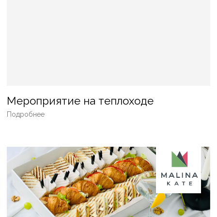
НОВЫЙ ГОД
БАНКЕТ
ГАЛА-УЖИН
ФУРШЕТ
СВАДЬБА
КОФЕ-БРЕЙК
БАРБЕКЮ
ПИКНИК
ВЕЧЕРИНКА
ДНИ РОЖДЕНИЯ
КОРПОРАТИВ
ВЫСТАВКА/
ПРЕЗЕНТАЦИЯ