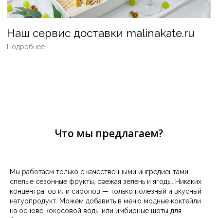
ДЕТСКИЙ ПРАЗДНИК
СЕМИНАРЫ/ФОРУМЫ
ГАСТРОНОМИЧЕСКИЕ
СТАНЦИИ
НА ТЕПЛОХОДЕ
ВЕГЕТАРИАНСКИЙ
VIP
ВЫПУСКНОЙ
КОМПЛЕКСНЫЕ ОБЕДЫ
Что мы предлагаем?
КОНФЕРЕНЦИЯ
СПОРТИВНЫЕ МЕРОПРИЯТИЯ
WELCOME-ФУРШЕТ
Мы работаем только с качественными ингредиентами:
ЛОФТ
спелые сезонные фрукты, свежая зелень и ягоды. Никаких
концентратов или сиропов — только полезный и вкусный
натурпродукт. Можем добавить в меню модные коктейли
ДОСТАВКА В ОФИС ИЛИ ДОМОЙ
на основе кокосовой воды или имбирные шоты для
КОНТАКТЫ