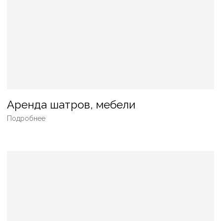
ДНИ РОЖДЕНИЯ
КОРПОРАТИВ
ВЫСТАВКА/
ПРЕЗЕНТАЦИЯ
ДЕТСКИЙ ПРАЗДНИК
СЕМИНАРЫ/ФОРУМЫ
ГАСТРОНОМИЧЕСКИЕ
СТАНЦИИ
НА ТЕПЛОХОДЕ
ВЕГЕТАРИАНСКИЙ
VIP
ВЫПУСКНОЙ
КОМПЛЕКСНЫЕ ОБЕДЫ
КОНФЕРЕНЦИЯ
СПОРТИВНЫЕ МЕРОПРИЯТИЯ
WELCOME-ФУРШЕТ