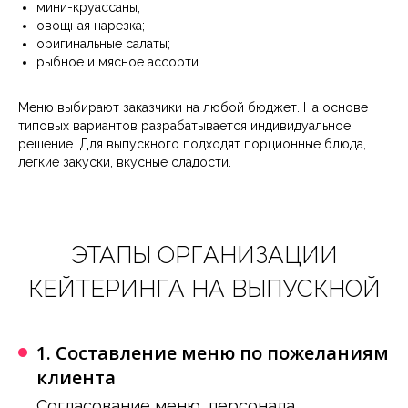
мини-круассаны;
овощная нарезка;
оригинальные салаты;
рыбное и мясное ассорти.
Меню выбирают заказчики на любой бюджет. На основе
типовых вариантов разрабатывается индивидуальное
решение. Для выпускного подходят порционные блюда,
Мероприятие на теплоходе
легкие закуски, вкусные сладости.
Подробнее
ЭТАПЫ ОРГАНИЗАЦИИ
КЕЙТЕРИНГА НА ВЫПУСКНОЙ
1. Составление меню по пожеланиям
Наш сервис доставки malinakate.ru
клиента
Подробнее
Согласование меню, персонала