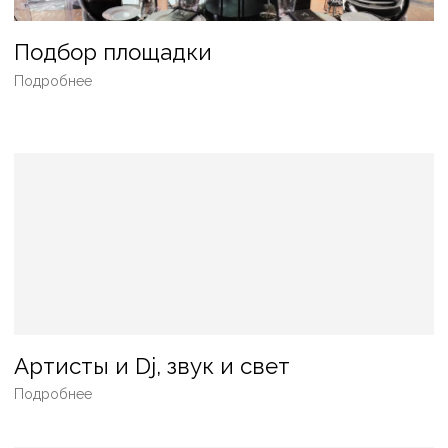
НОВЫЙ ГОД
БАНКЕТ
ГАЛА-УЖИН
ФУРШЕТ
СВАДЬБА
КОФЕ-БРЕЙК
БАРБЕКЮ
ПИКНИК
ВЕЧЕРИНКА