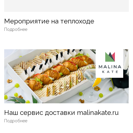
ЛОФТ
ДОСТАВКА В ОФИС ИЛИ ДОМОЙ
КОНТАКТЫ
О КОМПАНИИ
ОТЗЫВЫ
НОВОСТИ
ОПЛАТА
ОСТАВИТЬ ЗАЯВКУ
+7 (495) 152-30-03
Карта сайта
Индивидуальный предприниматель Шестаков
Дмитрий Викторович
Юридический адрес: 109369, г. Москва,
Новочеркасский бульвар, д.45, кв.105 Фактический/
Почтовый адрес: 105082, г. Москва, ул. Большая
Почтовая, д.18 ИНН 772345141049 / КПП 0 Лист записи
ЕГРИП выдан Межрайонной инспекцией Федеральной
налоговой службы №46 по г. Москве 13.02.2020г.
ОГРНИП 320774600081077 КОД по ОКВЭД 56.10