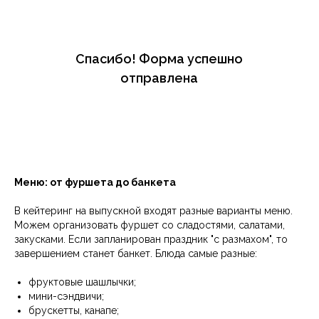
Спасибо! Форма успешно
отправлена
Артисты и Dj, звук и свет
Подробнее
Меню: от фуршета до банкета
В кейтеринг на выпускной входят разные варианты меню.
Можем организовать фуршет со сладостями, салатами,
закусками. Если запланирован праздник "с размахом", то
завершением станет банкет. Блюда самые разные:
фруктовые шашлычки;
Аренда шатров, мебели
мини-сэндвичи;
Подробнее
брускетты, канапе;