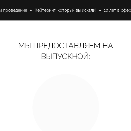
ведение
Кейтеринг, который вы искали!
10 лет в сфере со
Работа официантов и барменов
по требуемым критериям
МЫ ПРЕДОСТАВЛЯЕМ НА
ВЫПУСКНОЙ:
Мебель и текстиль, стекло и посуда,
необходимое оборудование.